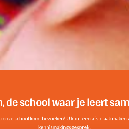
, de school waar je leert sa
 u onze school komt bezoeken! U kunt een afspraak maken 
kennismakingsgesprek.