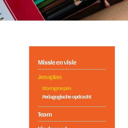
Missie en visie
Jenaplan
Stamgroepen
Pedagogische opdracht
Team