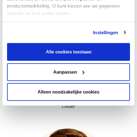
productontwikkeling. U kunt kiezen wie uw gegevens
gebruikt en met welke doelen.
Als u het toestaat, willen we ook graag:
Instellingen
Informatie verzamelen over uw geografische
locatie, die tot een paar meter nauwkeurig kan zijn
Uw apparaat identificeren door het actief te
Alle cookies toestaan
scannen op specifieke eigenschappen (fingerprinting)
Lees meer over hoe uw persoonlijke gegevens worden
Aanpassen
verwerkt en stel uw voorkeuren in het
detailgedeelte
in.
U kunt uw toestemming op elk moment wijzigen of
intrekken in de Cookieverklaring.
Alleen noodzakelijke cookies
Janneke
We gebruiken cookies om content en advertenties te
Ouder
personaliseren, om functies voor social media te bieden
en om ons websiteverkeer te analyseren. Ook delen we
informatie over uw gebruik van onze site met onze
partners voor social media, adverteren en analyse. Deze