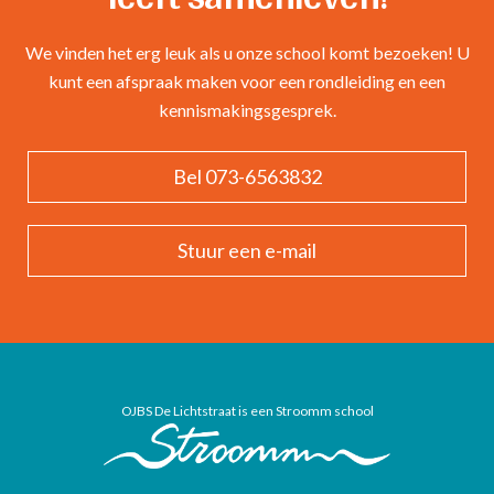
We vinden het erg leuk als u onze school komt bezoeken! U
kunt een afspraak maken voor een rondleiding en een
kennismakingsgesprek.
Bel 073-6563832
Stuur een e-mail
OJBS De Lichtstraat is een Stroomm school